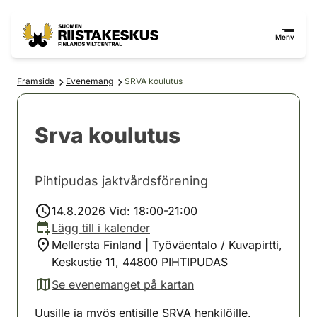
Hoppa till innehåll
Gå till webbplatskartan
Meny
Framsida
Evenemang
SRVA koulutus
Srva koulutus
Pihtipudas jaktvårdsförening
14.8.2026 Vid: 18:00-21:00
Lägg till i kalender
Mellersta Finland | Työväentalo / Kuvapirtti,
Keskustie 11, 44800 PIHTIPUDAS
Se evenemanget på kartan
(avautuu uuteen välilehteen)
Uusille ja myös entisille SRVA henkilöille.