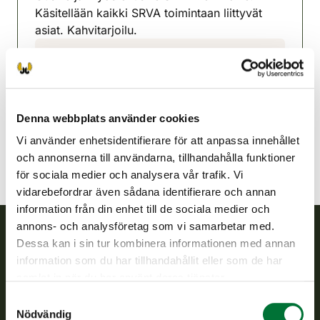
Käsitellään kaikki SRVA toimintaan liittyvät
asiat. Kahvitarjoilu.
Pihtipudas jaktvårdsförening
Mellersta Finland
040 5549 007
pihtipudas@rhy.riista.fi
Denna webbplats använder cookies
Vi använder enhetsidentifierare för att anpassa innehållet
och annonserna till användarna, tillhandahålla funktioner
för sociala medier och analysera vår trafik. Vi
vidarebefordrar även sådana identifierare och annan
information från din enhet till de sociala medier och
annons- och analysföretag som vi samarbetar med.
Dessa kan i sin tur kombinera informationen med annan
Finlands viltcentral
information som du har tillhandahållit eller som de har
samlat in när du har använt deras tjänster.
Finlands viltcentral främjar en hållbar vilthushållning, stöder
Samtyckesval
jaktvårdsföreningarnas verksamhet, ser till att viltpolitiken
Nödvändig
verkställs och svarar för de offentliga förvaltningsuppgifter