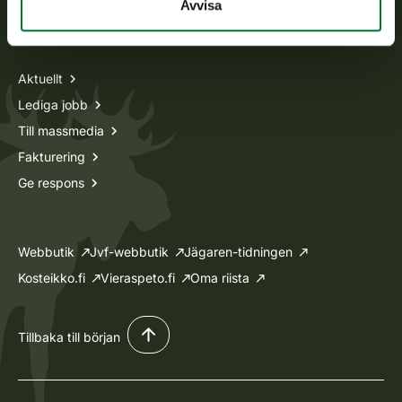
Avvisa
Information om oss
Aktuellt
Lediga jobb
Till massmedia
Fakturering
Ge respons
Webbutik
Jvf-webbutik
Jägaren-tidningen
Kosteikko.fi
Vieraspeto.fi
Oma riista
Tillbaka till början