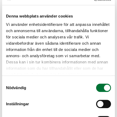
https://www.riistainfo.fi/wp-
content/uploads/2025/05/pp-ohje-
Denna webbplats använder cookies
sahkotutkinnon-suorittajalle-
190525_suomi.pdf
Vi använder enhetsidentifierare för att anpassa innehållet
och annonserna till användarna, tillhandahålla funktioner
Jos teet kokeen paperisena, varaa mukaan
för sociala medier och analysera vår trafik. Vi
lyijykynä, kumi ja henkilötodistus
vidarebefordrar även sådana identifierare och annan
(henkilötunnus kirjattava tenttilomakkeeseen).
information från din enhet till de sociala medier och
annons- och analysföretag som vi samarbetar med.
Osallistumismaksu 20 €/suorituskerta
Dessa kan i sin tur kombinera informationen med annan
(käteinen tai Oma riista -verkkomaksu).
information som du har tillhandahållit eller som de har
samlat in när du har använt deras tjänster.
Alavo-Töysä jaktvårdsförening
Österbotten
Samtyckesval
Nödvändig
alavus-toysa@rhy.riista.fi
Toiminnanohjaaja Marko Valkealahti
Inställningar
alavus-toysa@rhy.riista.fi