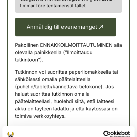
timmar före tentamenstillfället
Anmäl dig till evenemanget
Pakollinen ENNAKKOILMOITTAUTUMINEN alla
olevalla painikkeella (”Ilmoittaudu
tutkintoon”).
Tutkinnon voi suorittaa paperilomakkeella tai
sähköisesti omalla päätelaitteella
(puhelin/tabletti/kannettava tietokone). Jos
haluat suorittaa tutkinnon omalla
päätelaitteellasi, huolehdi siitä, että laitteesi
akku on täyteen ladattu ja että käytössäsi on
toimiva verkkoyhteys.
Ohjeet sähköiseen metsästäjätutkintoon
valmistautuvalle Riistainfo.fi -sivustolla: