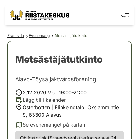
Hoppa till innehåll
Gå till webbplatskartan
Meny
Framsida
Evenemang
Metsästäjätutkinto
Metsästäjätutkinto
Alavo-Töysä jaktvårdsförening
2.12.2026 Vid: 19:00-21:00
Lägg till i kalender
Österbotten | Elinkeinotalo, Okslammintie
9, 63300 Alavus
Se evenemanget på kartan
(avautuu uuteen välilehteen)
Obligatorisk förhandsregistrering senast 24