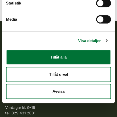
Statistik
Media
Finlands viltcentral
Visa detaljer
Finlands viltcentral främjar en hållbar vilthushållning, stöder
Tillåt alla
jaktvårdsföreningarnas verksamhet, ser till att viltpolitiken
verkställs och svarar för de offentliga förvaltningsuppgifter
som föreskrivs.
Tillåt urval
Om oss
Avvisa
Kundtjänst
Vardagar kl. 9–15
tel. 029 431 2001