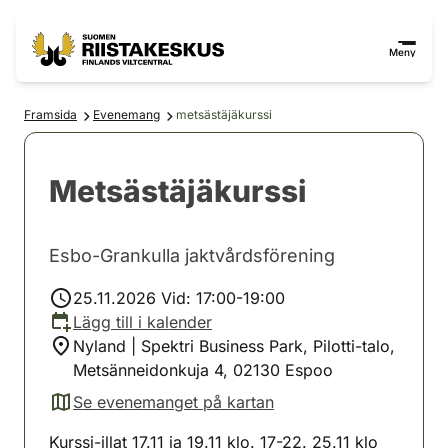
Hoppa till innehåll
Gå till webbplatskartan
Meny
Framsida
Evenemang
metsästäjäkurssi
Metsästäjäkurssi
Esbo-Grankulla jaktvårdsförening
25.11.2026 Vid: 17:00-19:00
Lägg till i kalender
Nyland | Spektri Business Park, Pilotti-talo,
Metsänneidonkuja 4, 02130 Espoo
Se evenemanget på kartan
(avautuu uuteen välilehteen)
Kurssi-illat 17.11 ja 19.11 klo. 17-22. 25.11 klo