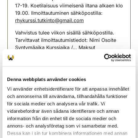
17-19. Koetilaisuus viimeisenä iltana alkaen klo
19.00. Ilmoittautuminen sähköpostilla:
rhykurssi.tutkinto@gmail.com
Vahvistus tulee viikon sisällä sähköpostilla.
Tarvittavat ilmoittautumistiedot: Nimi Osoite
Syntymäaika Kurssiaika /… Maksut
kurssipaikalla kortilla. Kurssimaksu 70 €,
tutkintomaksu 20 €, Metsästäjän opas rhy:ltä
45 €.
Denna webbplats använder cookies
Esbo-Grankulla jaktvårdsförening
Vi använder enhetsidentifierare för att anpassa innehållet
Nyland
och annonserna till användarna, tillhandahålla funktioner
0447445555
för sociala medier och analysera vår trafik. Vi
espoo-kauniainen@rhy.riista.fi
vidarebefordrar även sådana identifierare och annan
information från din enhet till de sociala medier och
annons- och analysföretag som vi samarbetar med.
Dessa kan i sin tur kombinera informationen med annan