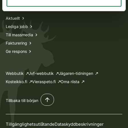
Information om oss
Aktuellt
Lediga jobb
Till massmedia
Fakturering
Ge respons
Webbutik
Jvf-webbutik
Jägaren-tidningen
Kosteikko.fi
Vieraspeto.fi
Oma riista
Tillbaka till början
Tillgänglighetsutlåtande
Dataskyddbeskrivninger