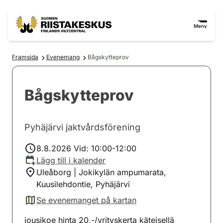
Hoppa till innehåll
Gå till webbplatskartan
Meny
Framsida
Evenemang
Bågskytteprov
Bågskytteprov
Pyhäjärvi jaktvårdsförening
8.8.2026 Vid: 10:00-12:00
Lägg till i kalender
Uleåborg | Jokikylän ampumarata,
Kuusilehdontie, Pyhäjärvi
Se evenemanget på kartan
(avautuu uuteen välilehteen)
jousikoe hinta 20,-/yrityskerta käteisellä