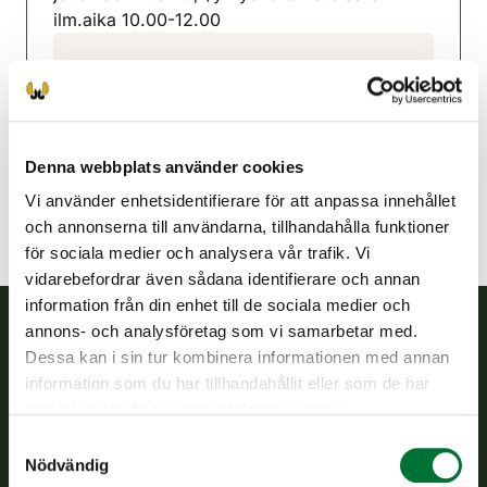
ilm.aika 10.00-12.00
Pyhäjärvi jaktvårdsförening
Uleåborg
0449764602
heikki.kopponen@gmail.com
Denna webbplats använder cookies
Vi använder enhetsidentifierare för att anpassa innehållet
och annonserna till användarna, tillhandahålla funktioner
för sociala medier och analysera vår trafik. Vi
vidarebefordrar även sådana identifierare och annan
information från din enhet till de sociala medier och
annons- och analysföretag som vi samarbetar med.
Dessa kan i sin tur kombinera informationen med annan
Finlands viltcentral
information som du har tillhandahållit eller som de har
samlat in när du har använt deras tjänster.
Finlands viltcentral främjar en hållbar vilthushållning, stöder
jaktvårdsföreningarnas verksamhet, ser till att viltpolitiken
Samtyckesval
verkställs och svarar för de offentliga förvaltningsuppgifter
Nödvändig
som föreskrivs.