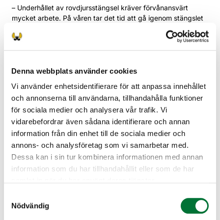
– Underhållet av rovdjursstängsel kräver förvånansvärt
mycket arbete. På våren tar det tid att gå igenom stängslet
grundligt och under betessäsongen måste det kontrolleras
och underväxten ska slås med jämna mellanrum. Det är ändå
mödan värt, eftersom ett fungerande stängsel är det bästa
sättet att förebygga skador, säger Mikko Jokinen.
Denna webbplats använder cookies
Ansökan om material görs hos
Vi använder enhetsidentifierare för att anpassa innehållet
Finlands viltcentral
och annonserna till användarna, tillhandahålla funktioner
för sociala medier och analysera vår trafik. Vi
Finlands viltcentral kan på basis av en motiverad ansökan
vidarebefordrar även sådana identifierare och annan
bevilja näringsidkare material för elektrifierat
information från din enhet till de sociala medier och
rovdjursstängsel som skyddar odlade betesmarker. Ansökan
annons- och analysföretag som vi samarbetar med.
görs med blanketten som finns på
riista.fi.
Dessa kan i sin tur kombinera informationen med annan
Materialstöd beviljas inte om det är möjligt att få stöd för
information som du har tillhandahållit eller som de har
stängsel från en annan instans, såsom genom ett avtal om
samlat in när du har använt deras tjänster.
skötsel av jordbruksnatur och landskap, eller om det är fråga
om hobbyverksamhet.
Samtyckesval
Nödvändig
Rovdjursplanerarna hjälper