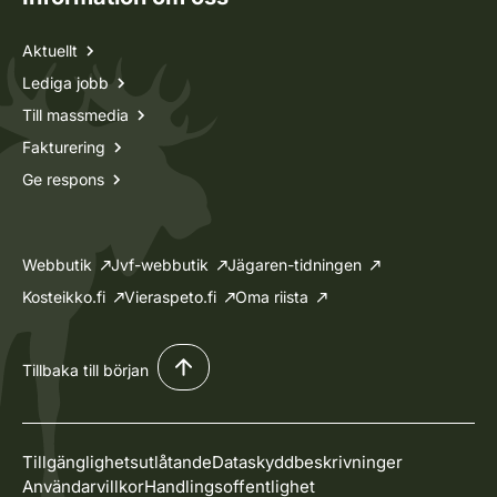
Aktuellt
Lediga jobb
Till massmedia
Fakturering
Ge respons
Webbutik
Jvf-webbutik
Jägaren-tidningen
Kosteikko.fi
Vieraspeto.fi
Oma riista
Tillbaka till början
Tillgänglighetsutlåtande
Dataskyddbeskrivninger
Användarvillkor
Handlingsoffentlighet