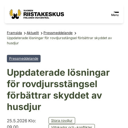
Hoppa till innehåll
Gå till webbplatskartan
Meny
Framsida
Aktuellt
Pressmeddelande
Uppdaterade lösningar för rovdjursstängsel förbättrar skyddet av
husdjur
Pressmeddelande
Uppdaterade lösningar
för rovdjursstängsel
förbättrar skyddet av
husdjur
25.5.2026 Klo:
Stora rovdjur
09.00
Viltskador och -konflikter