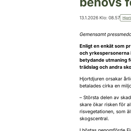
behövs f
13.1.2026 Klo: 08.57
Hjort
Gemensamt pressmeddela
Enligt en enkät som pr
och yrkespersonerna i
betydande utmaning fö
trädslag och andra s
Hjortdjuren orsakar årl
betalades cirka en milj
– Största delen av skad
skare ökar risken för a
risvegetationen, som äl
skogscentral.
I höstas genomförde Fin