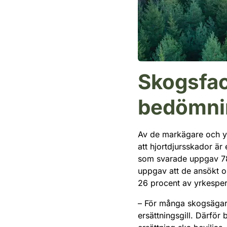
Skogsfac
bedömni
Av de markägare och y
att hjortdjursskador ä
som svarade uppgav 78 
uppgav att de ansökt o
26 procent av yrkesper
– För många skogsägare
ersättningsgill. Därför