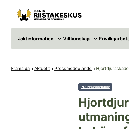
Hoppa till innehåll
Gå till webbplatskartan
Jaktinformation
Viltkunskap
Frivilligarbet
Framsida
Aktuellt
Pressmeddelande
Hjortdjursskado
Pressmeddelande
Hjortdju
utmaning