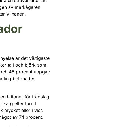
alen strävar efter att
ngen av markägaren
tar Viinanen.
ador
yelse är det viktigaste
ker tall och björk som
r och 45 procent uppgav
sodling betonades
endationer för trädslag
arg eller torr. I
 mycket eller i viss
något av 74 procent.