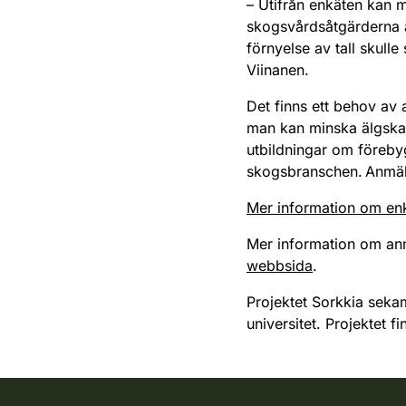
– Utifrån enkäten kan 
skogsvårdsåtgärderna 
förnyelse av tall skull
Viinanen.
Det finns ett behov a
man kan minska älgska
utbildningar om föreb
skogsbranschen. Anmäla
Mer information om enk
Mer information om an
webbsida
.
Projektet Sorkkia sekam
universitet. Projektet f