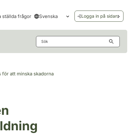
Svenska
a ställda frågor
Logga in på sidan
Öppna språkmenyn
Sök
 för att minska skadorna
en
ildning