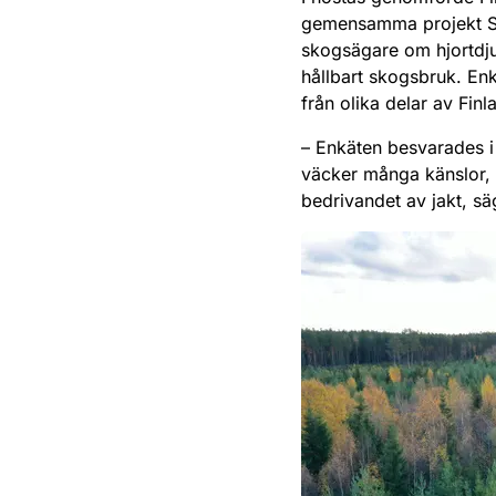
gemensamma projekt So
skogsägare om hjortdju
hållbart skogsbruk. E
från olika delar av Finl
– Enkäten besvarades i
väcker många känslor, 
bedrivandet av jakt, sä