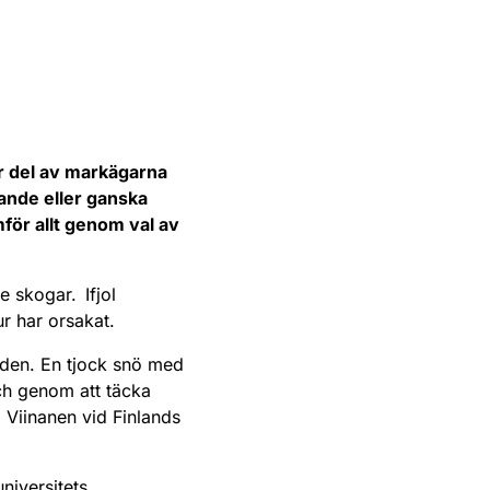
or del av markägarna
ande eller ganska
för allt genom val av
 skogar. Ifjol
ur har orsakat.
råden. En tjock snö med
och genom att täcka
 Viinanen vid Finlands
niversitets