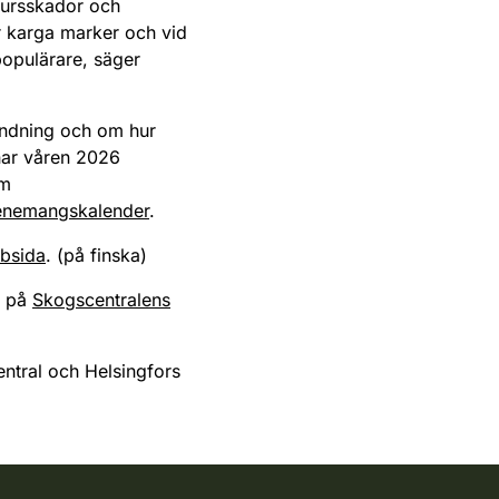
djursskador och
 karga marker och vid
 populärare, säger
ändning och om hur
nar våren 2026
om
enemangskalender
.
bbsida
. (på finska)
s på
Skogscentralens
entral och Helsingfors