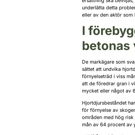
ersättning ska beviljas
underlätta detta probl
eller av den aktör som 
I föreby
betonas 
De markägare som svara
sättet att undvika hjor
förnyelseträd i viss m
att de föredrar gran i 
mycket eller något av 
Hjortdjursbeståndet ha
för förnyelse av skoge
områden med hög risk f
mån av 64 procent av y