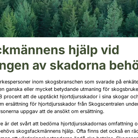
kmännens hjälp vid
ngen av skadorna beh
rkespersoner inom skogsbranschen som svarade på enkäte
r en ganska eller mycket betydande utmaning för skogsbruk
procent att de upptäckt hjortdjursskador i sina skogar oc
m ersättning för hjortdjursskador från Skogscentralen under
sonerna uppgav att de ansökt om ersättning.
 är det svårt att bedöma hjortdjursskadornas omfattning oc
 behövs skogsfackmännens hjälp. Ofta finns det också en räd