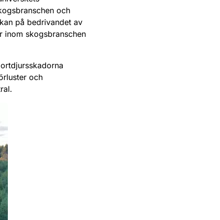
skogsbranschen och
rkan på bedrivandet av
er inom skogsbranschen
jortdjursskadorna
rluster och
ral.