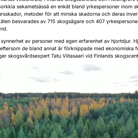
rkkia sekametsässä en enkät bland yrkespersoner inom 
rsskador, metoder för att minska skadorna och deras inve
nkäten besvarades av 715 skogsägare och 407 yrkesperson
and.
 synnerhet av personer med egen erfarenhet av hjortdjur. H
eftersom de bland annat är förknippade med ekonomiska fö
ger skogsvårdsexpert Tatu Viitasaari vid Finlands skogscent