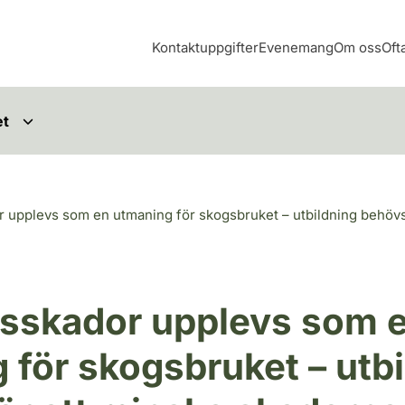
Kontaktuppgifter
Evenemang
Om oss
Oft
et
r upplevs som en utmaning för skogsbruket – utbildning behövs
rsskador upplevs som 
 för skogsbruket – utb