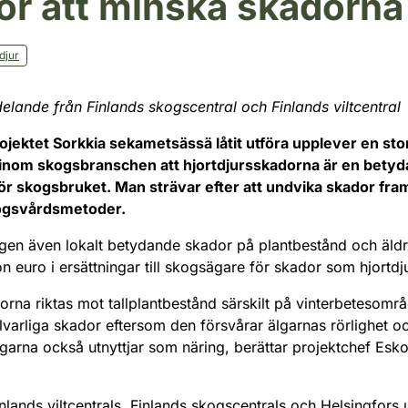
ör att minska skadorna
djur
nde från Finlands skogscentral och Finlands viltcentral
ojektet Sorkkia sekametsässä låtit utföra upplever en st
nom skogsbranschen att hjortdjursskadorna är en betyd
r skogsbruket. Man strävar efter att undvika skador fram
kogsvårdsmetoder.
igen även lokalt betydande skador på plantbestånd och äldre
on euro i ersättningar till skogsägare för skador som hjortdj
orna riktas mot tallplantbestånd särskilt på vinterbetesom
llvarliga skador eftersom den försvårar älgarnas rörlighet 
garna också utnyttjar som näring, berättar projektchef Esko
lands viltcentrals, Finlands skogscentrals och Helsingfors u