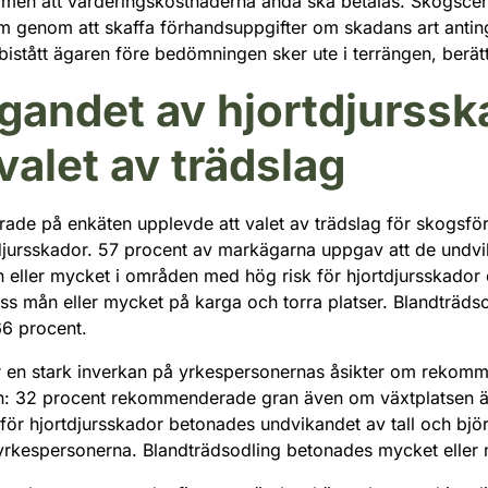
, men att värderingskostnaderna ändå ska betalas. Skogscentr
em genom att skaffa förhandsuppgifter om skadans art anti
bistått ägaren före bedömningen sker ute i terrängen, berät
ggandet av hjortdjurssk
valet av trädslag
de på enkäten upplevde att valet av trädslag för skogsförn
tdjursskador. 57 procent av markägarna uppgav att de undvi
ån eller mycket i områden med hög risk för hjortdjursskado
viss mån eller mycket på karga och torra platser. Blandträd
66 procent.
r en stark inverkan på yrkespersonernas åsikter om rekomm
n: 32 procent rekommenderade gran även om växtplatsen är k
ör hjortdjursskador betonades undvikandet av tall och björk
rkespersonerna. Blandträdsodling betonades mycket eller 