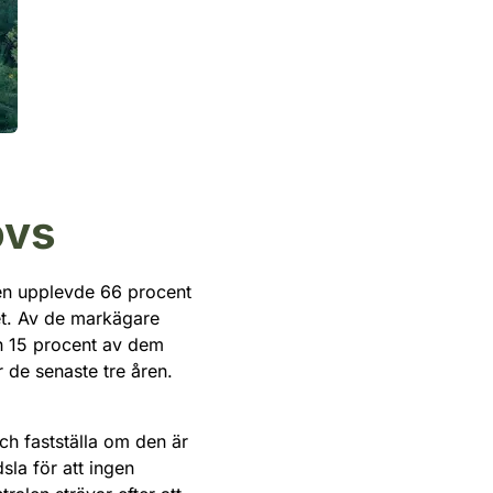
övs
n upplevde 66 procent
et. Av de markägare
h 15 procent av dem
 de senaste tre åren.
h fastställa om den är
sla för att ingen