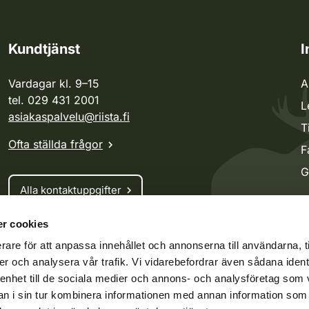
Kundtjänst
I
Vardagar kl. 9–15
A
tel. 029 431 2001
L
asiakaspalvelu@riista.fi
T
Ofta ställda frågor
F
G
Alla kontaktuppgifter
r cookies
Jaktkort
rare för att anpassa innehållet och annonserna till användarna, t
Oma riista -tjänsten
er och analysera vår trafik. Vi vidarebefordrar även sådana ident
Ansökan om licenser och dispenser
 enhet till de sociala medier och annons- och analysföretag som 
 i sin tur kombinera informationen med annan information som