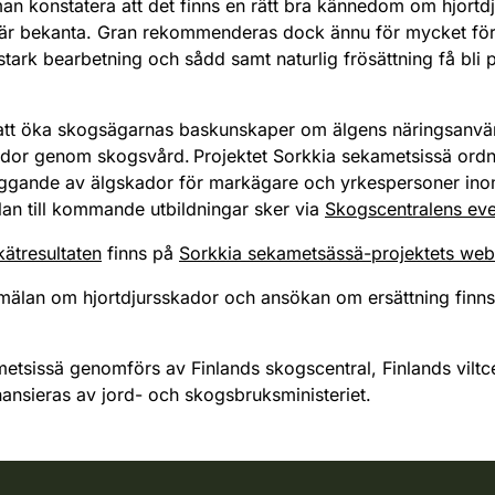
man konstatera att det finns en rätt bra kännedom om hjort
är bekanta. Gran rekommenderas dock ännu för mycket för
e stark bearbetning och sådd samt naturlig frösättning få bli
v att öka skogsägarnas baskunskaper om älgens näringsanv
dor genom skogsvård. Projektet Sorkkia sekametsissä ord
yggande av älgskador för markägare och yrkespersoner in
n till kommande utbildningar sker via
Skogscentralens ev
ätresultaten
finns på
Sorkkia sekametsässä-projektets we
mälan om hjortdjursskador och ansökan om ersättning finn
etsissä genomförs av Finlands skogscentral, Finlands viltc
inansieras av jord- och skogsbruksministeriet.