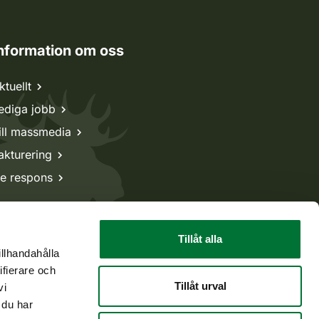
nformation om oss
ktuellt
ediga jobb
ill massmedia
akturering
e respons
Tillåt alla
illhandahålla
ifierare och
Tillåt urval
vi
 du har