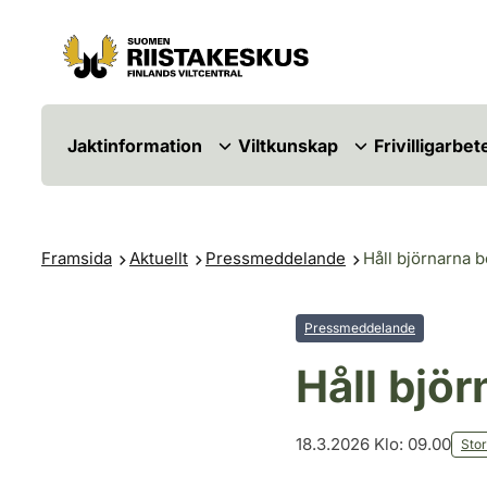
Hoppa till innehåll
Gå till webbplatskartan
Jaktinformation
Viltkunskap
Frivilligarbet
Framsida
Aktuellt
Pressmeddelande
Håll björnarna b
Pressmeddelande
Håll björ
18.3.2026 Klo: 09.00
Stor