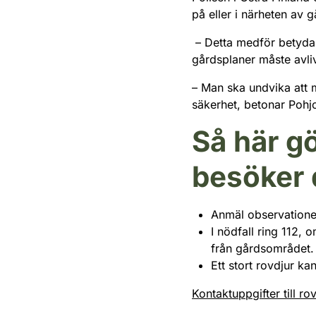
på eller i närheten av 
– Detta medför betydand
gårdsplaner måste avliv
– Man ska undvika att m
säkerhet, betonar Pohjo
Så här gö
besöker 
Anmäl observationen 
I nödfall ring 112, 
från gårdsområdet.
Ett stort rovdjur ka
Kontaktuppgifter till r