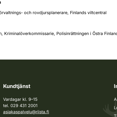
n
rvaltnings- och rovdjursplanerare, Finlands viltcentral
, Kriminalöverkommissarie, Polisinrättningen i Östra Finlan
Kundtjänst
I
Vardagar kl. 9–15
A
tel. 029 431 2001
L
asiakaspalvelu@riista.fi
T