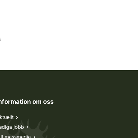
d
nformation om oss
ktuellt
ediga jobb
ill massmedia