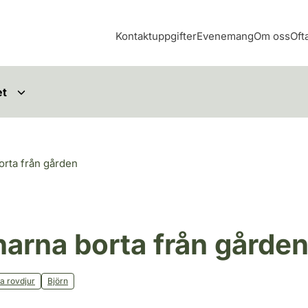
Kontaktuppgifter
Evenemang
Om oss
Oft
et
orta från gården
narna borta från gårde
a rovdjur
Björn