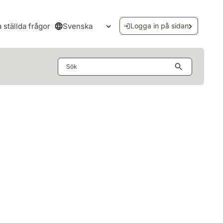
Svenska
a ställda frågor
Logga in på sidan
Öppna språkmenyn
Sök
n