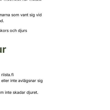
rnarna som vant sig vid
nd.
skors och djurs
ur
iista.fi
 eller inte avlägsnar sig
om inte skadar djuret.