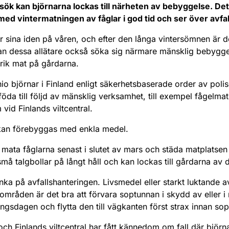
osök kan björnarna lockas till närheten av bebyggelse. De
ed vintermatningen av fåglar i god tid och ser över avfa
r sina iden på våren, och efter den långa vintersömnen är d
kan dessa allätare också söka sig närmare mänsklig bebygge
irik mat på gårdarna.
 nio björnar i Finland enligt säkerhetsbaserade order av polise
föda till följd av mänsklig verksamhet, till exempel fågelmat
vid Finlands viltcentral.
kan förebyggas med enkla medel.
uta mata fåglarna senast i slutet av mars och städa matplatse
må talgbollar på långt håll och kan lockas till gårdarna a
nka på avfallshanteringen. Livsmedel eller starkt luktande av
mråden är det bra att förvara soptunnan i skydd av eller i
ngsdagen och flytta den till vägkanten först strax innan s
 och Finlands viltcentral har fått kännedom om fall där björ