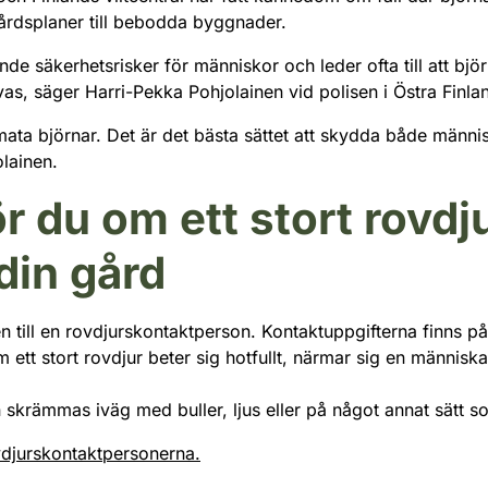
gårdsplaner till bebodda byggnader.
e säkerhetsrisker för människor och leder ofta till att bjö
as, säger Harri-Pekka Pohjolainen vid polisen i Östra Finla
ata björnar. Det är det bästa sättet att skydda både männi
lainen.
r du om ett stort rovdj
din gård
till en rovdjurskontaktperson. Kontaktuppgifterna finns på r
om ett stort rovdjur beter sig hotfullt, närmar sig en människa
n skrämmas iväg med buller, ljus eller på något annat sätt s
ovdjurskontaktpersonerna.