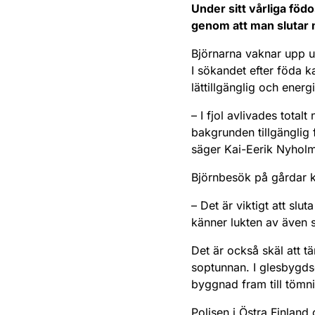
Under sitt vårliga föd
genom att man slutar m
Björnarna vaknar upp u
I sökandet efter föda 
lättillgänglig och energ
– I fjol avlivades totalt
bakgrunden tillgänglig 
säger Kai-Eerik Nyholm 
Björnbesök på gårdar 
– Det är viktigt att sl
känner lukten av även s
Det är också skäl att tä
soptunnan. I glesbygdso
byggnad fram till tömni
Polisen i Östra Finland