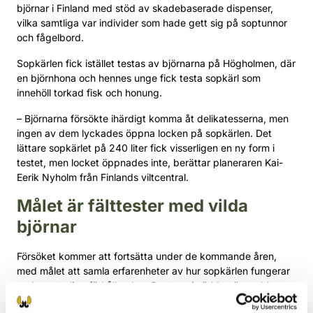
björnar i Finland med stöd av skadebaserade dispenser,
vilka samtliga var individer som hade gett sig på soptunnor
och fågelbord.
Sopkärlen fick istället testas av björnarna på Högholmen, där
en björnhona och hennes unge fick testa sopkärl som
innehöll torkad fisk och honung.
– Björnarna försökte ihärdigt komma åt delikatesserna, men
ingen av dem lyckades öppna locken på sopkärlen. Det
lättare sopkärlet på 240 liter fick visserligen en ny form i
testet, men locket öppnades inte, berättar planeraren Kai-
Eerik Nyholm från Finlands viltcentral.
Målet är fälttester med vilda
björnar
Försöket kommer att fortsätta under de kommande åren,
med målet att samla erfarenheter av hur sopkärlen fungerar
under naturliga förhållanden. Runt om i världen är problem
orsakade av björnar ofta relaterade till föda som finns