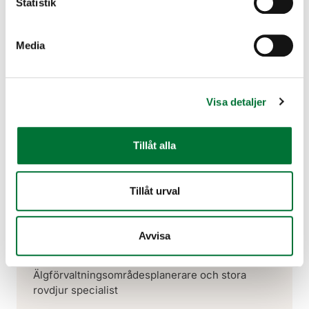
Statistik
stora rovdjur specialist
Finlands viltcentral
Media
Norra Karelen
029 431 2295
kai-eerik.nyholm@riista.fi
Visa detaljer
Regionalt kontor
Tillåt alla
Norra Karelen
Tillåt urval
Avvisa
Kai-Eerik Nyholm
Älgförvaltningsområdesplanerare och stora
rovdjur specialist