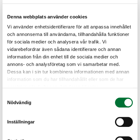
tillgänglig i närheten av mänsklig bosättning. Därför är det
viktigt att utveckla lösningar för att förebygga konflikter
mellan björnar och människor.
Denna webbplats använder cookies
– Det viktigaste sättet att förhindra björnbesök i trädgårdar
Vi använder enhetsidentifierare för att anpassa innehållet
är att hålla omgivningen städat och se till att där inte finns
och annonserna till användarna, tillhandahålla funktioner
någon lämplig föda för björnar, påminner Nyholm.
för sociala medier och analysera vår trafik. Vi
vidarebefordrar även sådana identifierare och annan
I nuläget har björnarna i regel gått i ide, och den aktiva
information från din enhet till de sociala medier och
björnsäsongen är över. Nästa fas av försöket inleds på våren
när björnarna vaknar upp ur sin vintersömn och rör sig i
annons- och analysföretag som vi samarbetar med.
närheten av bebyggelse.
Dessa kan i sin tur kombinera informationen med annan
information som du har tillhandahållit eller som de har
samlat in när du har använt deras tjänster.
Samtyckesval
Nödvändig
Inställningar
Kai-Eerik Nyholm
Älgförvaltningsområdesplanerare och