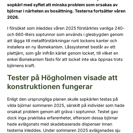
sopkärl med syftet att minska problem som orsakas av
björnar i närheten av bosättning.
Testerna fortsätter våren
2026.
I försöket som inleddes våren 2025 förstärktes vanliga 240-
och 660-liters soptunnor som används i glesbygden genom
att lägga till metallförstärkningar runt lockens kanter och
installera en ny låsmekanism. Låssystemet består av ett
plattjärn, som går inifrån kärlet genom locket, till vilket en
enkel låsmekanism fästs för att locket inte ska öppnas trots
björnens kraft.
Tester på Högholmen visade att
konstruktionen fungerar
Enligt den ursprungliga planen skulle sopkärlen testas på
vilda björnar sommaren 2025, särskilt på individer som hade
orsakat problem genom att gräva i soptunnor. Testet gav
dock inga praktiska erfarenheter, eftersom dessa björnar
hade avlägsnats med skadebaserade dispenser innan
testerna inleddes. Under sommaren 2025 avlägsnades sju