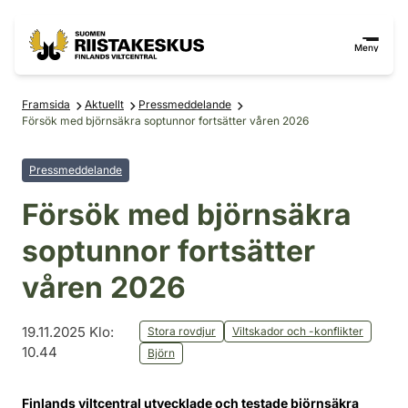
Hoppa till innehåll
Gå till webbplatskartan
Meny
Framsida
Aktuellt
Pressmeddelande
Försök med björnsäkra soptunnor fortsätter våren 2026
Pressmeddelande
Försök med björnsäkra
soptunnor fortsätter
våren 2026
19.11.2025 Klo:
Stora rovdjur
Viltskador och -konflikter
10.44
Björn
Finlands viltcentral utvecklade och testade björnsäkra