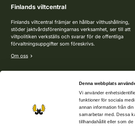
Finlands viltcentral
Finlands viltcentral främjar en hållbar vilthushållning,
stöder jaktvårdsföreningarnas verksamhet, ser till att
viltpolitiken verkställs och svarar för de offentliga
förvaltningsuppgifter som föreskrivs.
Om oss
Denna webbplats använde
Vi använder enhetsidentifie
funktioner för sociala medi
annan information från din
samarbetar med. Dessa kan
tillhandahållit eller som d
Webbutik
Jvf-webbutik
Jägaren-tidningen
Kosteik