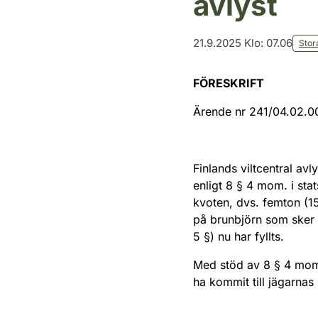
avlyst
21.9.2025 Klo: 07.06
Stor
FÖRESKRIFT
Ärende nr 241/04.02.
Finlands viltcentral av
enligt 8 § 4 mom. i sta
kvoten, dvs. femton (15
på brunbjörn som sker
5 §) nu har fyllts.
Med stöd av 8 § 4 mom.
ha kommit till jägarnas