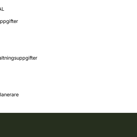
AL
uppgifter
altningsuppgifter
lanerare