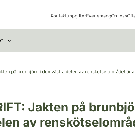
Kontaktuppgifter
Evenemang
Om oss
Oft
et
ten på brunbjörn i den västra delen av renskötselområdet är a
FT: Jakten på brunbjör
elen av renskötselområ