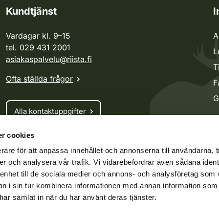
Kundtjänst
I
Vardagar kl. 9–15
A
tel. 029 431 2001
L
asiakaspalvelu@riista.fi
T
Ofta ställda frågor
F
G
Alla kontaktuppgifter
r cookies
Jaktkort
rare för att anpassa innehållet och annonserna till användarna, t
Oma riista -tjänsten
er och analysera vår trafik. Vi vidarebefordrar även sådana ident
Ansökan om licenser och dispenser
 enhet till de sociala medier och annons- och analysföretag som 
 i sin tur kombinera informationen med annan information som
e har samlat in när du har använt deras tjänster.
ko.fi
Vieraspeto.fi
Oma riista