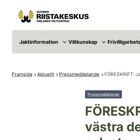
Hoppa till innehåll
Gå till webbplatskartan
Jaktinformation
Viltkunskap
Frivilligarbet
Framsida
Aktuellt
Pressmeddelande
FÖRESKRIFT: Jak
Pressmeddelande
FÖRESKRI
västra d