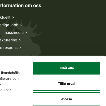
nformation om oss
ktuellt
ediga jobb
ill massmedia
akturering
e respons
Tillåt alla
illhandahålla
ifierare och
Tillåt urval
vi
 du har
Avvisa
Tillbaka till början