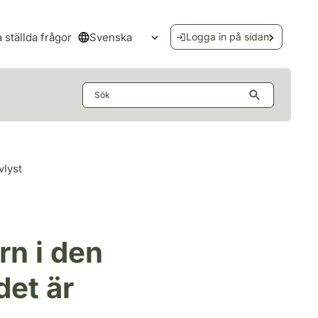
Svenska
a ställda frågor
Logga in på sidan
Öppna språkmenyn
Sök
vlyst
n i den
det är