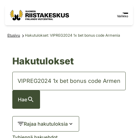
Siirry sisältöön
Siirry sivustokarttaan
Valikko
Etusivu
Hakutulokset: VIPREG2024 1x bet bonus code Armenia
Hakutulokset
Hae
Rajaa hakutuloksia
Tyhjennä hakuehdot