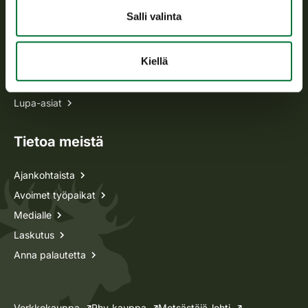
Salli valinta
Kaikki yhteystiedot
Kiellä
Metsästyskortti-asiat
Oma riista -asiat
Lupa-asiat
Tietoa meistä
Ajankohtaista
Avoimet työpaikat
Medialle
Laskutus
Anna palautetta
Verkkokauppa
Rhy-kauppa
Metsästäjä-lehti