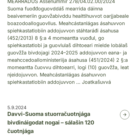
MEARRÁDUS Áššenummir 278/04.02.00/2024
Suoma fuođđoguovddáš mearrida dáinna
beaivemeriin guovžabivddu heaittihuvvot oarjjabeale
boazodoalloguovllus. Meahcástanlágas ásahuvvon
spiehkastatlobiin addojuvvon stáhtaráđi ásahusa
(452/2013) 8 §:a 4 momeantta vuođul, go
spiehkastatlobi ja guovlulaš dihtoeari mielde lobálaš
guovžža bivdojagi 2024–2025 addojuvvon eana- ja
meahccedoalloministeriija ásahusa (451/2024) 2 §:a
momeantta čuovvu dihtoearri, logi (10) guovžža, leat
njeidojuvvon. Meahcástanlágas ásahuvvon
spiehkastatlobiin addojuvvon … Joatkašuvvá
5.9.2024
Davvi-Suoma stuorračuotnjága
bivdináigodat nogai – sálašin 120
čuotnjága