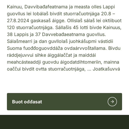
Kainuu, Davvibađafeatnama ja measta olles Lappi
guovllus lei lobálaš bivdit stuorračuotnjága 20.8 –
27.8.2024 gaskasaš áigge. Ollislaš sálaš lei oktiibuot
120 stuorračuotnjága. Sállašis 45 lotti bivde Kainuus,
38 Lappis ja 37 Davvebađaeatnama guovllus.
Sálašmearri ja dan guvllolaš juohkášupmi vástidii
Suoma fuođđoguovddáža ovdaárvvoštallama. Bivdu
ráddjejuvvui sihke áiggálaččat ja maiddái
meahcásteaddji guovdu áigodatdihtomeriin, mainna
oaččui bivdit ovtta stuorračuotnjága, … Joatkašuvvá
Buot ođđasat