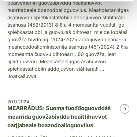
beaivemeriin guovžabivddu heaittihuvvot
nuorttabeale boazodoalloguovllus. Meahcástanlágas
ásahuvvon spiehkastatlobiin addojuvvon stáhtaráđi
ásahusa (452/2013) 8 §:a 4 momeantta vuođul, go
spiehkastatlobi ja guovlulaš dihtoeari mielde lobálaš
guovžža bivdojagi 2024-2025 addojuvvon eana- ja
meahccedoalloministeriija ásahusa (451/2024) 2 §:a
momeantta čuovvu dihtoearri, 60 guovžža, leat
njeidojuvvon. Meahcástanlágas ásahuvvon
spiehkastatlobiin addojuvvon stáhtaráđi …
Joatkašuvvá
20.9.2024
MEARRÁDUS: Suoma fuođđoguovddáš
mearrida guovžabivddu heaittihuvvot
oarjjabeale boazodoalloguovllus