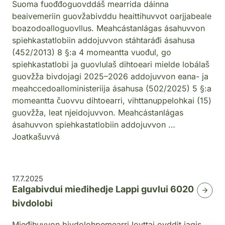
Suoma fuođđoguovddáš mearrida dáinna
beaivemeriin guovžabivddu heaittihuvvot oarjjabeale
boazodoalloguovllus. Meahcástanlágas ásahuvvon
spiehkastatlobiin addojuvvon stáhtaráđi ásahusa
(452/2013) 8 §:a 4 momeantta vuođul, go
spiehkastatlobi ja guovlulaš dihtoeari mielde lobálaš
guovžža bivdojagi 2025–2026 addojuvvon eana- ja
meahccedoalloministeriija ásahusa (502/2025) 5 §:a
momeantta čuovvu dihtoearri, vihttanuppelohkai (15)
guovžža, leat njeidojuvvon. Meahcástanlágas
ásahuvvon spiehkastatlobiin addojuvvon …
Joatkašuvvá
17.7.2025
Ealgabivdui mieđihedje Lappi guvlui 6020
bivdolobi
Mieđihuvvon bivdolohpemearri lovttai ovddit jagis