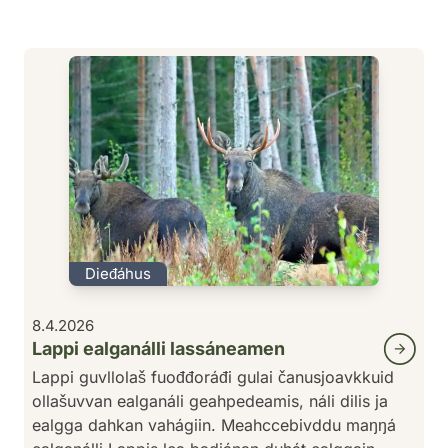
Dieđáhus
8.4.2026
Lappi ealganálli lassáneamen
Lappi guvllolaš fuođđoráđi gulai čanusjoavkkuid
ollašuvvan ealganáli geahpedeamis, náli dilis ja
ealgga dahkan vahágiin. Meahccebivddu maŋŋá