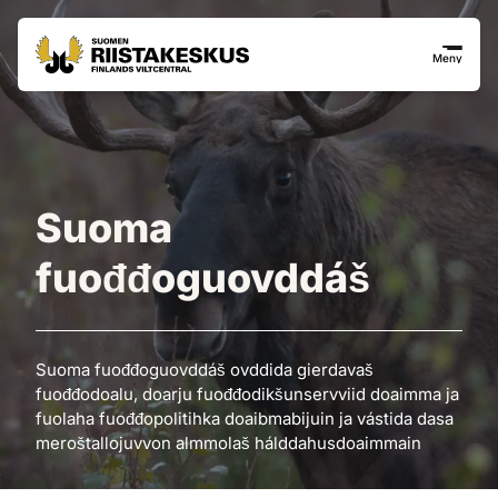
Siirry sisältöön
Siirry sivustokarttaan
Meny
Suoma
fuođđoguovddáš
Suoma fuođđoguovddáš ovddida gierdavaš
fuođđodoalu, doarju fuođđodikšunservviid doaimma ja
fuolaha fuođđopolitihka doaibmabijuin ja vástida dasa
meroštallojuvvon almmolaš hálddahusdoaimmain