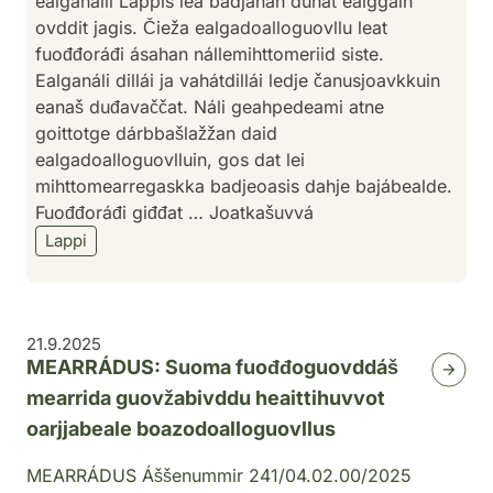
ealganálli Lappis lea badjánan duhát ealggain
ovddit jagis. Čieža ealgadoalloguovllu leat
fuođđoráđi ásahan nállemihttomeriid siste.
Ealganáli dillái ja vahátdillái ledje čanusjoavkkuin
eanaš duđavaččat. Náli geahpedeami atne
goittotge dárbbašlažžan daid
ealgadoalloguovlluin, gos dat lei
mihttomearregaskka badjeoasis dahje bajábealde.
Fuođđoráđi giđđat … Joatkašuvvá
Lappi
21.9.2025
MEARRÁDUS: Suoma fuođđoguovddáš
mearrida guovžabivddu heaittihuvvot
oarjjabeale boazodoalloguovllus
MEARRÁDUS Áššenummir 241/04.02.00/2025