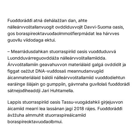
Fuođđoráđđi atná dehálažžan dan, ahte
nálleárvvoštallanvuogit ovddiduvvojit Davvi-Suoma oasis,
gos boraspireoktavuođaolmmošfierpmádat lea hárvves
guovllu viidodaga ektui.
– Mearrádusdahkan stuorraspiriid oasis vuođđuduvvá
Luondduvárreguovddáža nálleárvvoštallamiidda.
Árvvoštallamiin geavahuvvon materiálaid galgá ovddidit ja
figgat oažžut DNA-vuđđosaš meannudanvugiid
áicanmateriálaid báldii nálleárvvoštallamiid vuođđodiehtun
earáinge šlájain go gumppiin, gávnnaha guvllolaš fuođđoráđi
sátnejođiheaddji Jari Huhtamella.
Lappis stuorraspiriid oasis Tassu-vuogádahkii girjejuvvon
áicamiid mearri lea lassánan jagi 2018 rájes. Fuođđoráđđi
ávžžuha almmuhit stuorraspireáicamiid
boraspireoktavuođaolbmui.