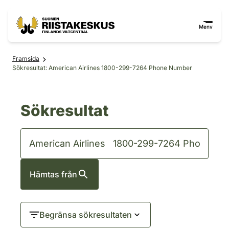
Hoppa till innehåll
Gå till webbplatskartan
Meny
Framsida
Sökresultat: American Airlines 1800-299-7264 Phone Number
Sökresultat
Hämtas från
Begränsa sökresultaten