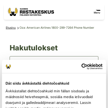
Siirry sisältöön
Siirry sivustokarttaan
Meny
Etusivu
Oza: American Airlines 1800-299-7264 Phone Number
Hakutulokset
Hae
Dát siidu ávkkástallá diehtočoahkuid
Ávkkástallat diehtočoahkuid min fállan sisdoalu ja
Tyhjennä hakuehdot
máidnosiid heiveheapmái, sosiála media iešvuođaid
doarjumii ja galledeaddjimeari analyseremii. Lassin