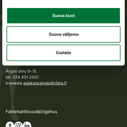
Suoma fuođđoguovddáš
Suova buot
Suoma fuođđoguovddáš ovddida gierdavaš fuođđodoalu,
doarju fuođđodikšunservviid doaimma ja fuolaha
fuođđopolitihka doaibmabijuin ja vástida dasa
Suova válljema
meroštallojuvvon almmolaš hálddahusdoaimmain.
Gieldde
Áššehasbálvalus ja rávven
Árgan dmu 9‒15.
tel. 029 431 2001
š-poasta
asiakaspalvelu@riista.fi
Fáhtehahttivuođačilgehus